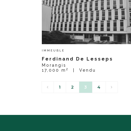
IMMEUBLE
Ferdinand De Lesseps
Morangis
2
17,000 m
|
Vendu
1
2
3
4