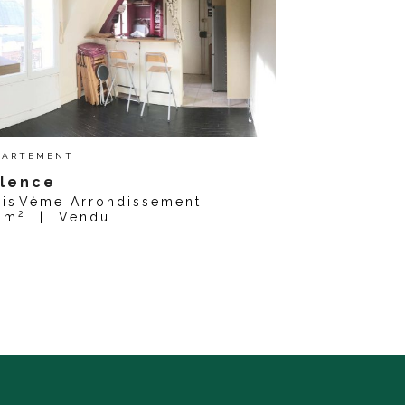
PARTEMENT
lence
ris
Vème Arrondissement
2
 m
|
Vendu