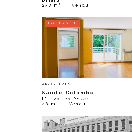
Dinard
2
258 m
|
Vendu
EXCLUSIVITÉ
APPARTEMENT
Sainte-Colombe
L'Hays-les-Roses
2
48 m
|
Vendu