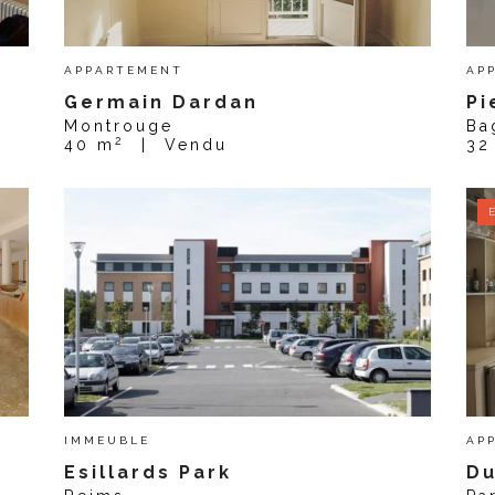
APPARTEMENT
AP
Germain Dardan
Pi
Montrouge
Ba
2
40 m
|
Vendu
32
IMMEUBLE
AP
Esillards Park
D