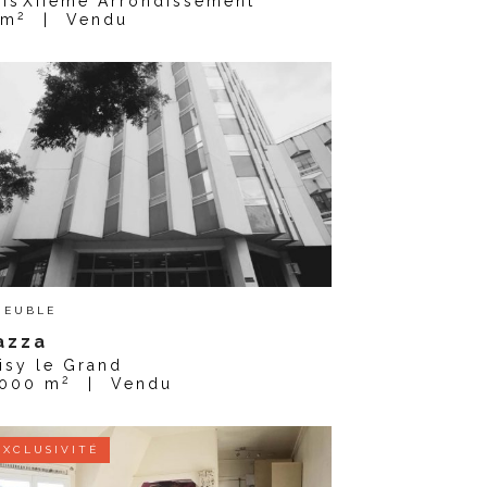
ris
XIIème Arrondissement
2
 m
|
Vendu
MEUBLE
azza
isy le Grand
2
,000 m
|
Vendu
EXCLUSIVITÉ