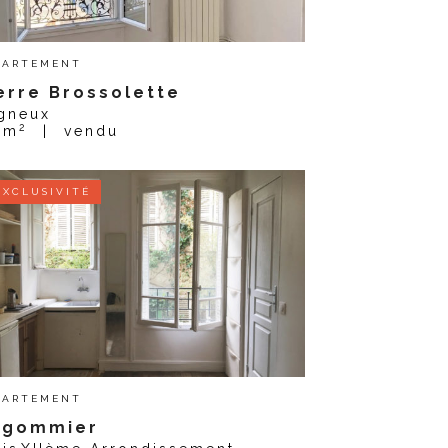
PARTEMENT
erre Brossolette
gneux
2
 m
|
vendu
EXCLUSIVITÉ
PARTEMENT
ugommier