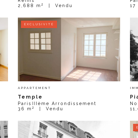
Reims
Pa
2
2,688 m
|
Vendu
17
EXCLUSIVITÉ
APPARTEMENT
IM
Temple
Pi
Paris
IIIème Arrondissement
No
2
36 m
|
Vendu
11