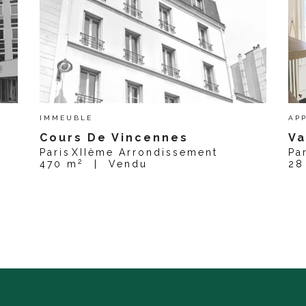
IMMEUBLE
AP
Cours De Vincennes
Va
Paris
XIIème Arrondissement
Pa
2
470 m
|
Vendu
28