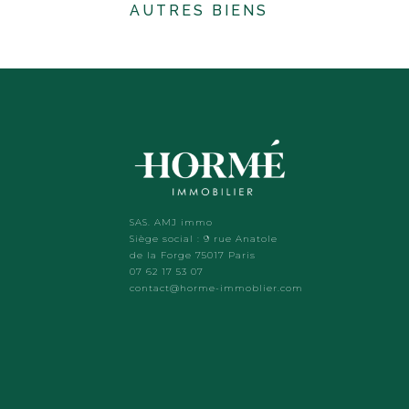
AUTRES BIENS
SAS. AMJ immo
Siège social : 9 rue Anatole
de la Forge 75017 Paris
07 62 17 53 07
contact@horme-immoblier.com